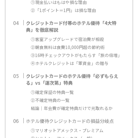
①現金払いはもはや損な理由
②「1ポイント＝1円」は損な理由
クレジットカード付帯のホテル優待「4大特
典」を徹底解説
①客室アップグレードで宿泊費が相殺
②朝食無料は食費10,000円超の節約術
③16時チェックアウトがもたらす「旅の倍増」
④ホテルクレジットは「軍資金」の贈与
クレジットカードのホテル優待「必ずもらえ
る」vs「運次第」特典
①確定保証の特典一覧
②不確定特典の一覧
結論｜年会費が確定特典だけで元取れるか
ホテル優待クレジットカードの損益分岐点
①マリオットアメックス・プレミアム