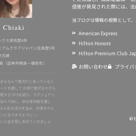
侵害が発見された際には、法
当ブログは情報の根拠として、
Chiaki
American Express
ックス保有歴4年
Hilton Honors
ミアムクラブジャパン会員歴5年
Hilton Premium Club Ja
京花嫁
行員（証券外務員一種保有）
お問い合わせ
プライバ
まるなんて贅沢だと思っている人
ードを通して お得で贅沢なホテル
現するTIPSを紹介。ラグジュアリ
当たり前に。非日常体験を通し
らも彩る活力を生み、日常をがん
ンになりますように✨」
©
い人生を探し求めていきましょ