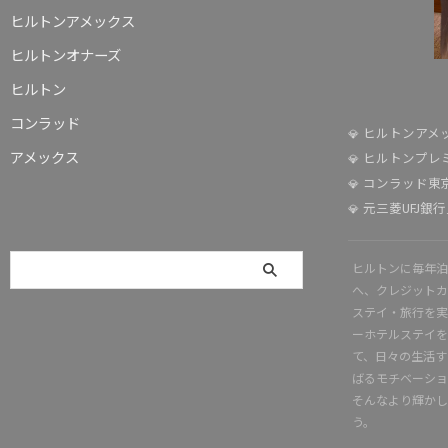
ヒルトンアメックス
ヒルトンオナーズ
ヒルトン
コンラッド
ヒルトンアメ
アメックス
ヒルトンプレ
コンラッド東
元三菱UFJ銀
ヒルトンに毎年泊
へ、クレジットカ
ステイ・旅行を実
ーホテルステイを
て、日々の生活す
ばるモチベーショ
そんなより輝かし
う。