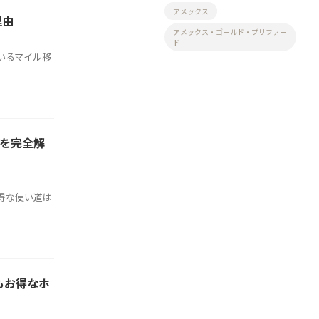
アメックス
理由
アメックス・ゴールド・プリファー
ド
いるマイル移
法を完全解
得な使い道は
もお得なホ