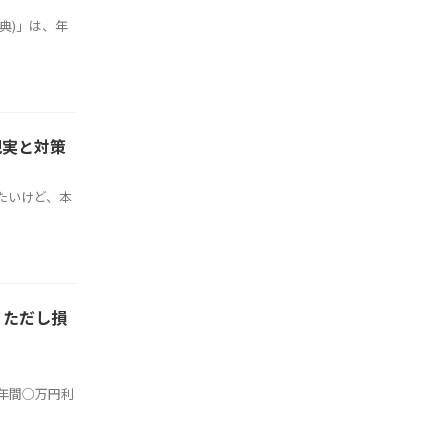
典)」は、年
現実と対策
たいけど、本
｜ただし損
年間○万円利