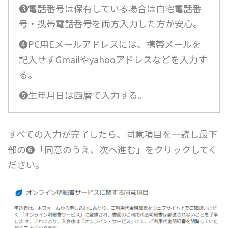
❸電話番号は保有している場合は
自宅電話番
号・携帯電話番号を両方入力した方が安心
。
❹PC用Eメールアドレスには、
携帯メールを
記入せず
Gmailやyahooアドレスなどを入力す
る。
❺生年月日は西暦で入力する。
すべての入力が完了したら、同意項目を一読し最下
部の❻
「同意のうえ、次へ進む」
をクリックしてく
ださい。