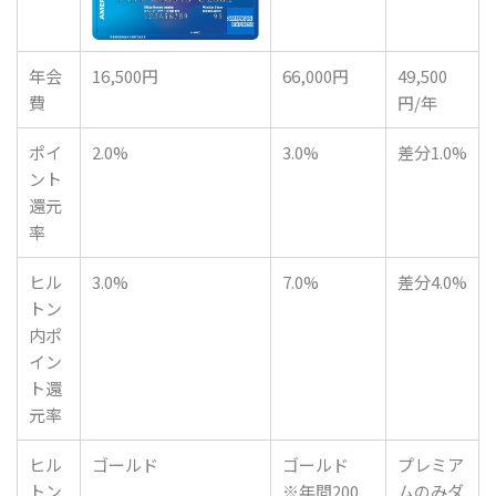
年会
16,500円
66,000円
49,500
費
円/年
ポイ
2.0%
3.0%
差分1.0%
ント
還元
率
ヒル
3.0%
7.0%
差分4.0%
トン
内ポ
イン
ト還
元率
ヒル
ゴールド
ゴールド
プレミア
トン
※年間200
ムのみダ