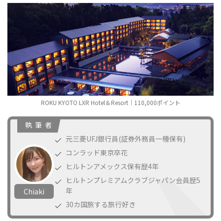
ROKU KYOTO LXR Hotel＆Resort｜110,000ポイント
執 筆 者
元三菱UFJ銀行員(証券外務員一種保有)
コンラッド東京卒花
ヒルトンアメックス保有歴4年
ヒルトンプレミアムクラブジャパン会員歴5
年
Chiaki
30カ国旅する旅行好き