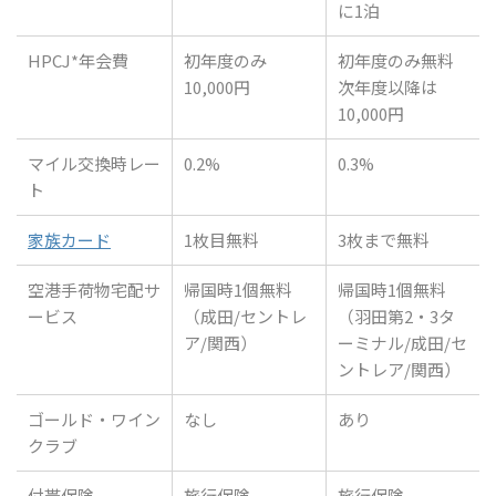
に1泊
HPCJ*年会費
初年度のみ
初年度のみ無料
10,000円
次年度以降は
10,000円
マイル交換時レー
0.2%
0.3%
ト
家族カード
1枚目無料
3枚まで無料
空港手荷物宅配サ
帰国時1個無料
帰国時1個無料
ービス
（成田/セントレ
（羽田第2・3タ
ア/関西）
ーミナル/成田/セ
ントレア/関西）
ゴールド・ワイン
なし
あり
クラブ
付帯保険
旅行保険
旅行保険