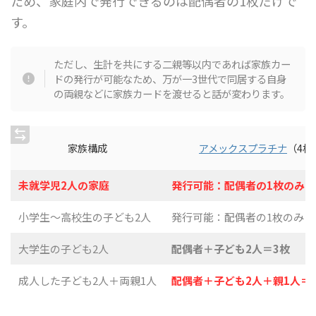
ため、家庭内で発行できるのは配偶者の1枚だけで
す。
ただし、生計を共にする二親等以内であれば家族カー
ドの発行が可能なため、万が一3世代で同居する自身
の両親などに家族カードを渡せると話が変わります。
家族構成
アメックスプラチナ
（4枚
未就学児2人の家庭
発行可能：配偶者の1枚のみ
小学生〜高校生の子ども2人
発行可能：配偶者の1枚のみ
大学生の子ども2人
配偶者＋子ども2人＝3枚
成人した子ども2人＋両親1人
配偶者＋子ども2人＋親1人＝