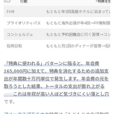
行動
「特典を使
FHR
もともと年3回高級ホテルに泊まっていた
プライオリティパス
もともと海外出張が年4回→PP無制限
コンシェルジュ
もともと予約困難店に行く習慣→コン
招待日和
もともと月1回のディナーが習慣→招待
「特典に使われる」パターンに陥ると、年会費
165,000円に加えて、特典を消化するための追加支
出が年間数十万円単位で発生します。年会費の元を
取ろうとした結果、トータルの支出が膨れ上がる
——これは年収が高い人ほど気づきにくい落とし穴
です。
アメックスプラチナ
の特典は「もともとの生活動線