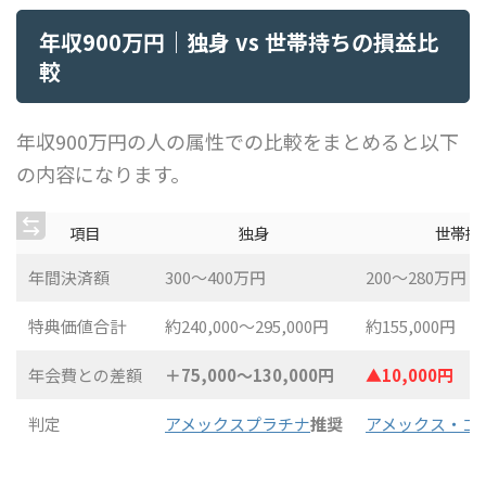
年収900万円｜独身 vs 世帯持ちの損益比
較
年収900万円の人の属性での比較をまとめると以下
の内容になります。
項目
独身
世帯持
年間決済額
300〜400万円
200〜280万円
特典価値合計
約240,000〜295,000円
約155,000円
年会費との差額
＋75,000〜130,000円
▲10,000円
判定
アメックスプラチナ
推奨
アメックス・ゴ