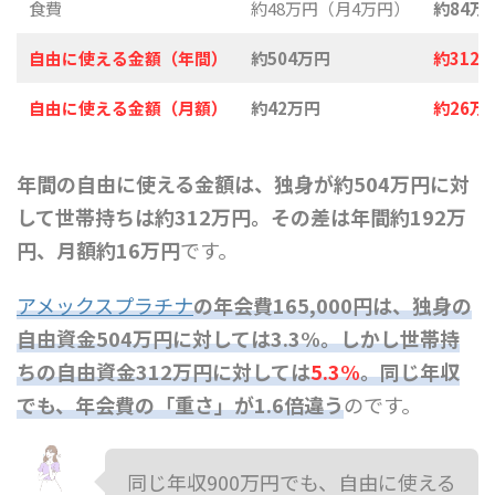
食費
約48万円（月4万円）
約84万
自由に使える金額（年間）
約504万円
約312
自由に使える金額（月額）
約42万円
約26万
年間の自由に使える金額は、独身が約504万円に対
して世帯持ちは約312万円。その差は年間約192万
円、月額約16万円
です。
アメックスプラチナ
の年会費165,000円は、独身の
自由資金504万円に対しては3.3%。しかし世帯持
ちの自由資金312万円に対しては
5.3%
。
同じ年収
でも、年会費の「重さ」が1.6倍違う
のです。
同じ年収900万円でも、自由に使える