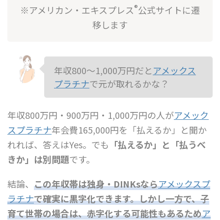
®
※アメリカン・エキスプレス
公式サイトに遷
移します
年収800〜1,000万円だと
アメックス
プラチナ
で元が取れるかな？
年収800万円・900万円・1,000万円の人が
アメック
スプラチナ
年会費165,000円を「払えるか」と聞か
れれば、答えはYes。でも
「払えるか」と「払うべ
きか」は別問題
です。
結論、
この年収帯は独身・DINKsなら
アメックスプ
ラチナ
で確実に黒字化できます。しかし一方で、子
育て世帯の場合は、赤字化する可能性もあるため
ア