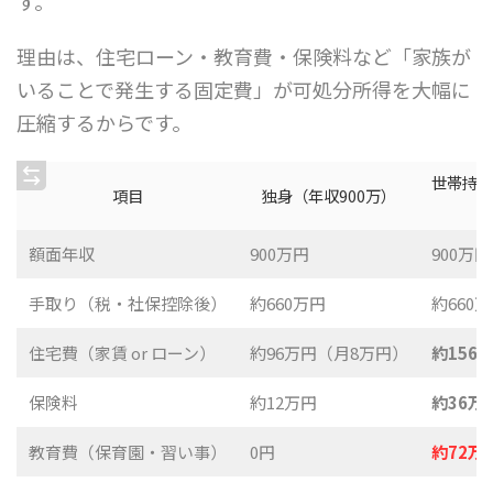
す。
理由は、住宅ローン・教育費・保険料など「家族が
いることで発生する固定費」が可処分所得を大幅に
圧縮するからです。
世帯持ち
項目
独身（年収900万）
額面年収
900万円
900万円
手取り（税・社保控除後）
約660万円
約660
住宅費（家賃 or ローン）
約96万円（月8万円）
約156
保険料
約12万円
約36万
教育費（保育園・習い事）
0円
約72万