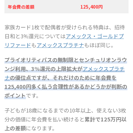
年会費の差額
125,400円
家族カード1枚で配偶者が受けられる特典は、招待
日和と3%還元については
アメックス・ゴールドプ
リファード
も
アメックスプラチナ
もほぼ同じ。
プライオリティパスの無制限とセンチュリオンラウ
ンジ利用、3%還元の上限拡大が
アメックスプラチ
ナ
の優位点ですが、それだけのために年会費を
125,400円多く払う合理性があるかどうかが判断の
ポイント
です。
子どもが18歳になるまでの10年以上、使えない3枚
分の価値に年会費を払い続けると
累計で125万円以
上の差額
になります。