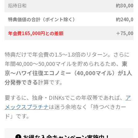
招待日和
約30,00
特典価値の合計（ポイント除く）
約240,00
年会費165,000円との差額
＋75,00
特典だけで年会費の1.5〜1.8倍のリターン。さらに
年間40,000〜50,000マイルを貯められるため、
東
京〜ハワイ往復エコノミー（40,000マイル）が1人
分発券できる
計算です。
要するに、独身・DINKsでこの年収帯であれば、
ア
メックスプラチナ
は迷う余地なく「持つべきカー
ド」です。
お得な入会キャンペーン実施中！