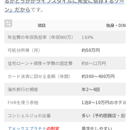
るかどうかがライフスタイルに完全に依存するゾー
ン」だから
です。
項目
独身・DINK
年会費の年収負担率（年収900万）
1.83%
可処分所得（月）
約50万円
住宅ローン＋保険＋学費の固定費
約8〜12万円
カード決済に回せる金額（年間）
約300〜400万円
海外旅行の頻度
年2〜4回
FHRを使う余裕
1泊8〜10万円のホテル
コンシェルジュの出番
多い（予約困難店・出張
アメックスプラチナ
の判定
黒字化しやすい