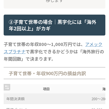
移します
②子育て世帯の場合｜黒字化には「海外
年2回以上」がカギ
子育て世帯の年収800〜1,000万円では、
アメック
スプラチナ
で黒字化できるかどうかは「海外旅行の
年間回数」で決まります。
子育て世帯・年収900万円の損益内訳
項目
海外
年間決済額
200〜28