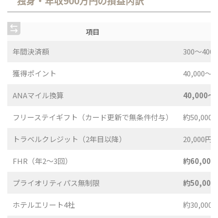
独身・年収900万円の損益内訳
項目
年間決済額
300〜40
獲得ポイント
40,000〜5
ANAマイル換算
40,000〜
フリーステイギフト（カード更新で無条件付与）
約50,000
トラベルクレジット（2年目以降）
20,000円
FHR（年2〜3回）
約60,000
プライオリティパス無制限
約50,0
ホテルエリート4社
約30,000