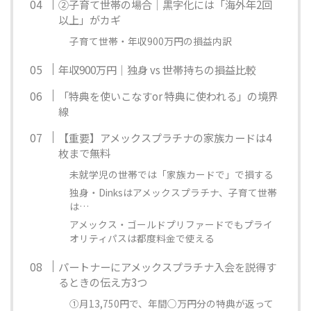
②子育て世帯の場合｜黒字化には「海外年2回
以上」がカギ
子育て世帯・年収900万円の損益内訳
年収900万円｜独身 vs 世帯持ちの損益比較
「特典を使いこなすor 特典に使われる」の境界
線
【重要】アメックスプラチナの家族カードは4
枚まで無料
未就学児の世帯では「家族カードで」で損する
独身・Dinksはアメックスプラチナ、子育て世帯
は…
アメックス・ゴールドプリファードでもプライ
オリティパスは都度料金で使える
パートナーにアメックスプラチナ入会を説得す
るときの伝え方3つ
①月13,750円で、年間○万円分の特典が返って