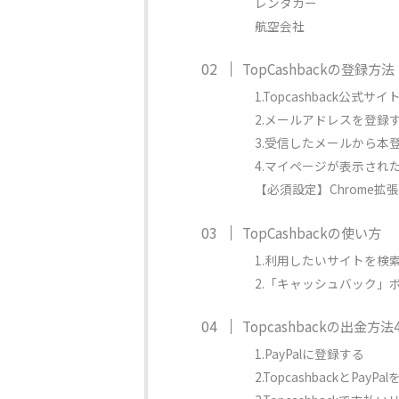
レンタカー
航空会社
TopCashbackの登録
1.Topcashback公式
2.メールアドレスを登録
3.受信したメールから本
4.マイページが表示され
【必須設定】Chrome
TopCashbackの使い方
1.利用したいサイトを検
2.「キャッシュバック」
Topcashbackの出金方
1.PayPalに登録する
2.TopcashbackとPayP