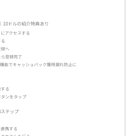
方法｜10ドルの紹介特典あり
サイトにアクセスする
する
登録へ
たら登録完了
拡張機能でキャッシュバック獲得漏れ防止に
索する
ボタンをタップ
法4ステップ
alを連携する