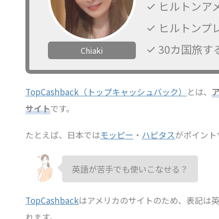
ヒルトンア
ヒルトンプ
30カ国旅す
Chiaki
TopCashback（トップキャッシュバック）
とは、
サイト
です。
たとえば、日本では
モッピー
・
ハピタス
がポイント
英語が苦手でも使いこなせる？
TopCashback
はアメリカのサイトのため、表記は英
れます。