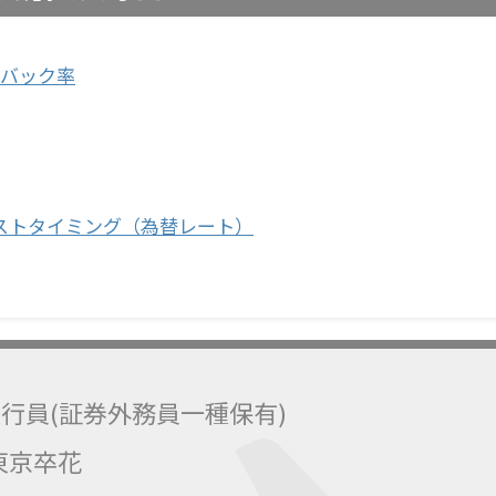
ュバック率
ストタイミング（為替レート）
銀行員(証券外務員一種保有)
東京卒花