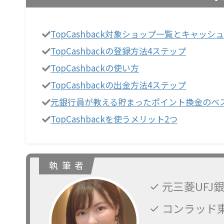
TopCashback対象ショップ一覧とキャッシ
TopCashbackの登録方法4ステップ
TopCashbackの使い方
TopCashbackの出金方法4ステップ
元銀行員が教える貯まったポイント換金のベ
TopCashbackを使うメリット2つ
執 筆 者
元三菱UFJ
コンラッド