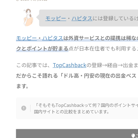
モッピー
・
ハピタス
には登録している
モッピー
・
ハピタス
は外資サービスとの提携は稀な
クとポイントが貯まる
点が日本在住者でも利用する
この記事では、
TopCashback
の登録→経由→出金
だからこそ語れる「ドル高・円安の現在の出金ベス
ます。
「そもそもTopCashbackって何？国内のポイン
国内サイトとの比較をまとめています。